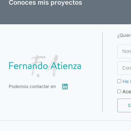
Conoces mis proyectos
¿Quier
He 
Podemos contactar en
Ace
S