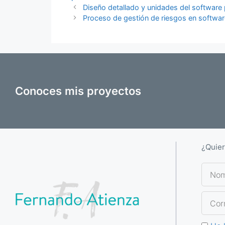
Diseño detallado y unidades del software 
Proceso de gestión de riesgos en softwa
Conoces mis proyectos
¿Quier