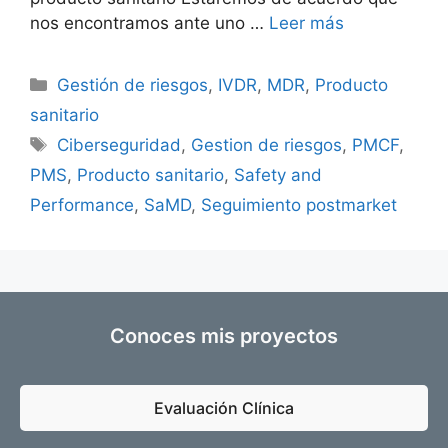
nos encontramos ante uno …
Leer más
Gestión de riesgos
,
IVDR
,
MDR
,
Producto
sanitario
Ciberseguridad
,
Gestion de riesgos
,
PMCF
,
PMS
,
Producto sanitario
,
Safety and
Performance
,
SaMD
,
Seguimiento postmarket
Conoces mis proyectos
Evaluación Clínica