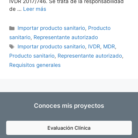
IVDR 2017/746. Se trata de la responsabilidad
de …
Leer más
Importar producto sanitario
,
Producto
sanitario
,
Representante autorizado
Importar producto sanitario
,
IVDR
,
MDR
,
Producto sanitario
,
Representante autorizado
,
Requisitos generales
Conoces mis proyectos
Evaluación Clínica