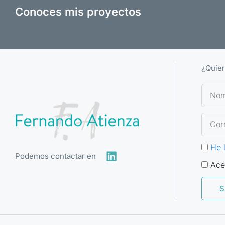
Conoces mis proyectos
¿Quier
He 
Podemos contactar en
Ace
S