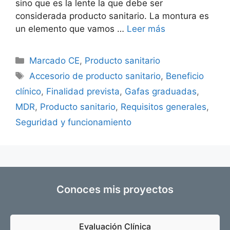
sino que es la lente la que debe ser
considerada producto sanitario. La montura es
un elemento que vamos …
Leer más
Marcado CE
,
Producto sanitario
Accesorio de producto sanitario
,
Beneficio
clínico
,
Finalidad prevista
,
Gafas graduadas
,
MDR
,
Producto sanitario
,
Requisitos generales
,
Seguridad y funcionamiento
Conoces mis proyectos
Evaluación Clínica