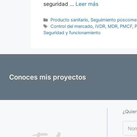
seguridad …
Leer más
Producto sanitario
,
Seguimiento poscomer
Control del mercado
,
IVDR
,
MDR
,
PMCF
,
Seguridad y funcionamiento
Conoces mis proyectos
¿Quier