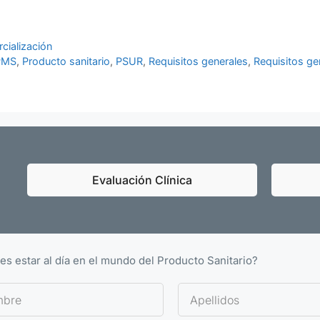
cialización
PMS
,
Producto sanitario
,
PSUR
,
Requisitos generales
,
Requisitos ge
Evaluación Clínica
es estar al día en el mundo del Producto Sanitario?