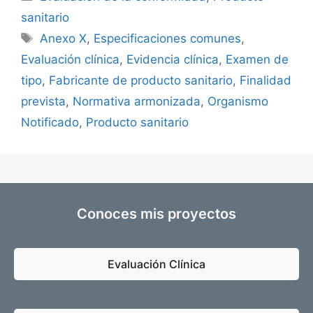
sanitario
Anexo X
,
Especificaciones comunes
,
Evaluación clínica
,
Evidencia clínica
,
Examen de
tipo
,
Fabricante de producto sanitario
,
Finalidad
prevista
,
Normativa armonizada
,
Organismo
Notificado
,
Producto sanitario
Conoces mis proyectos
Evaluación Clínica