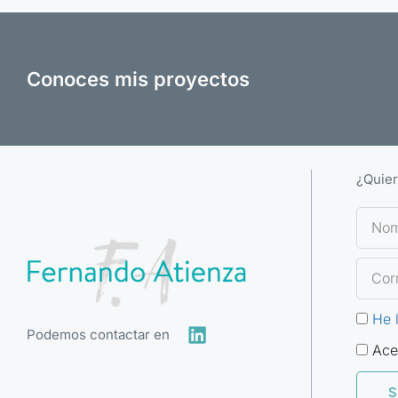
Conoces mis proyectos
¿Quier
He 
Podemos contactar en
Ace
S