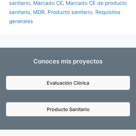
sanitario
,
Marcado CE
,
Marcado CE de producto
sanitario
,
MDR
,
Producto sanitario
,
Requisitos
generales
Conoces mis proyectos
Evaluación Clínica
Producto Sanitario