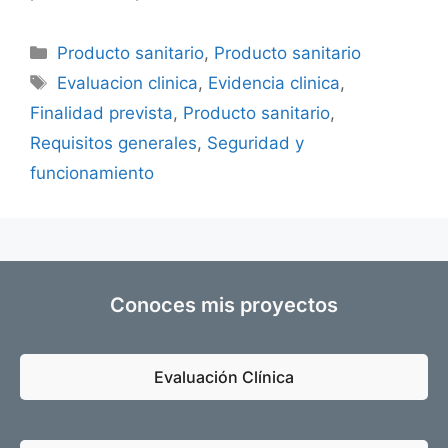
Producto sanitario
,
Producto sanitario
Evaluacion clinica
,
Evidencia clinica
,
Finalidad prevista
,
Producto sanitario
,
Requisitos generales
,
Seguridad y
funcionamiento
Conoces mis proyectos
Evaluación Clínica