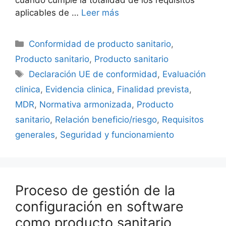
cuando cumple la totalidad de los requisitos
aplicables de …
Leer más
Conformidad de producto sanitario
,
Producto sanitario
,
Producto sanitario
Declaración UE de conformidad
,
Evaluación
clinica
,
Evidencia clinica
,
Finalidad prevista
,
MDR
,
Normativa armonizada
,
Producto
sanitario
,
Relación beneficio/riesgo
,
Requisitos
generales
,
Seguridad y funcionamiento
Proceso de gestión de la
configuración en software
como producto sanitario